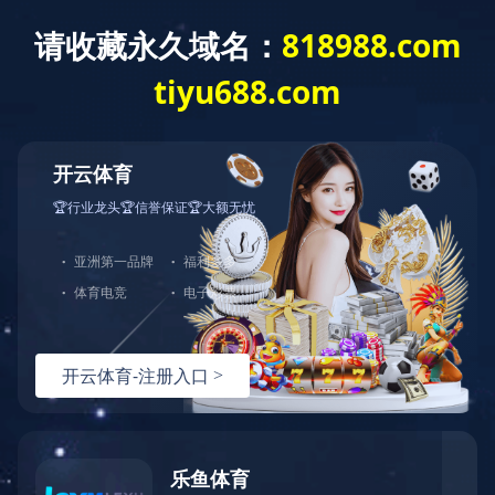
数字经济
EN
数字经济
DIGITAL ECONOMY
数字经济
随着云计算、物联网、大数据、人工智能、虚拟现
实、区块链等技术的兴起，数字经济蓬勃发展，世界各
国纷纷将其作为未来发展的战略重点。南方物流集团也
将利用数字经济引领创新发展，为经济增长注入新动
力，抢占新一轮产业竞争的制高点包括使用数字化的知
识和信息作为关键生产要素、以现代信息网络作为重要