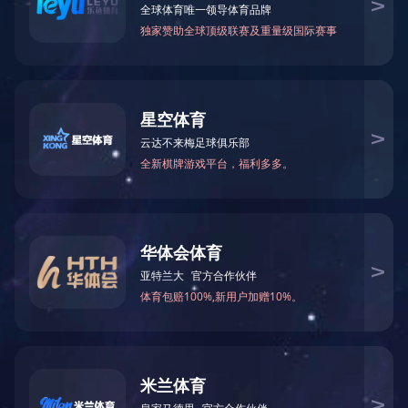
官方微信
Copyright © 华体在线登录入口-华体（中国） .