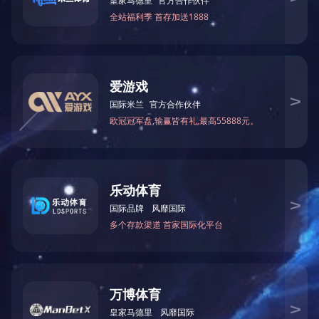
方物流：
拥抱新时代，以诚信为基石、以创新为引擎，用实干托举伟
大中国梦；
怀揣新梦想，以文化为纽带、以资本为风帆，开放综合物流
强大赋能；
迎接新气象，以智慧为坐标、以共赢为宗旨，夯实根基布局
崭新篇章！
部分荣誉
30
160
50
年
万m²
亿
快速发展
总建筑面积
投资金额