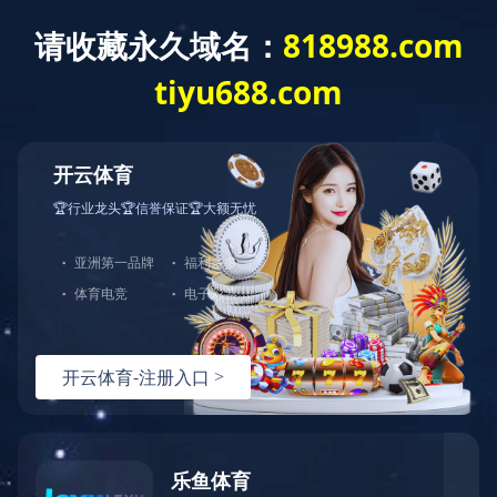
EN
集团简介
集团简介
ABOUT US
广东南方物流集团是国家第二批“AAAAA级综合物流”企
业，经过近三十年的砥砺前行，从传统物流到围绕企业传统
产业基因，以“互联网+”、大数据作为企业发展创新的核心动
力，以打造“仓储泛产业链全覆盖平台”为企业发展战略，实现
与新零售商家端、物流端的深度融合，并与工业4.0高精尖制