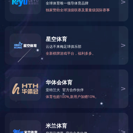
造业的产业链合作，形成集电子商务、数据中心、高效物
流、智能制造为一体的综合性硬件载体平台及完善的供应链
运营管理服务，此外集团积极进入商业综合体、教育教学等
产业，逐步形成了一个多元化、规模化、宽领域发展的综合
集团。
目前，南方物流集团已在全国建设了多个大型产业园区及
物流园区，形成了一个全国性物流运营服务网络及相关产业
链横跨纵深发展的微观生态体系；建有国家电子商务示范基
地、低碳环保园区——状元谷（“首批国家电子商务示范基
地”、 “首批国家智慧物流配送示范园区”、“全国示范物流园
区”、“省级现代服务业集聚区”、“省级低碳示范园区”，“省市
共建战略性新兴产业基地”等）；打造创新、低碳、共享、智
慧的产业生态圈——南香谷（全国示范物流园、省市重点项
目）；建设了集休闲、娱乐、购物、办公、居住为一体的高
端智能化城市综合体——G1蜂汇广场；在江西革命老区兴办
教育，回馈社会——创办泰和南方龙江实验学校。 未来的南