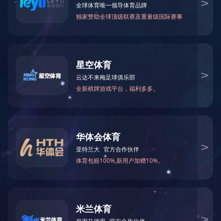
Copyright © 华体在线登录入口-华体（中国） .