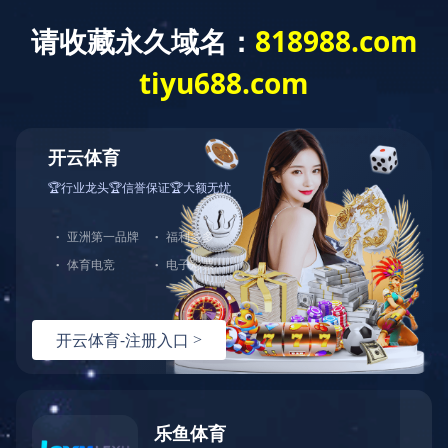
EN
合作伙伴
合作伙伴
PARTNERS
官方微信