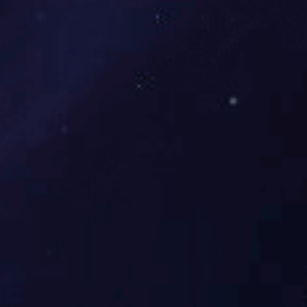
【园区动态】以“练”筑防，防患未“燃”——南方物流集团
旗下产业园区消防应急演练
2024.11.29