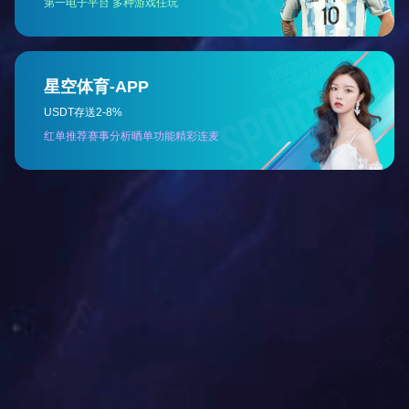
流、智能制造为一体的综合性硬件载体平台及完善的供应链
运营管理服务，此外集团积极进入商业综合体、教育教学等
产业，逐步形成了一个多元化、规模化、宽领域发展的综合
集团。
MORE
30
160
50
年
万m²
亿
快速发展
总建筑面积
投资金额
新闻
MORE
NEWS
【园区动态】热烈祝贺南香谷产业园宿舍楼12栋喜封金顶